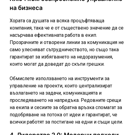
на бизнеса
Хората са душата на всяка процъфтяваща
компания, така че е от съществено значение да се
насърчава ефективната работа в екип.
Прозрачните и отворени линии за комуникация не
само улесняват сътрудничеството, но също така
гарантират за избягването на недоразумения,
които могат да доведат до скъпи грешки.
Обмислете използването на
инструменти за
управление на проекти
, които централизират
възлагането на задачи, комуникацията и
проследяването на напредъка. Редовните срещи
на екипа и сесиите за обратна връзка спомагат за
подобряване на потока от идеи и гарантират, че
всички работят за постигане на едни и същи цели.
4. Лидерство 2.0: Модерни подходи